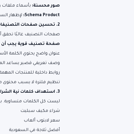
صور محسنة:
بأسماء ملفات واض
Schema Product:
لإظهار السعر
2. تحسين صفحات التصنيفات
صفحات التصنيف غالبًا تحقق أع
صفحة تصنيف قوية يجب أن ت
عنوان واضح يحتوي الكلمة الأس
وصف تعريفي قصير يساعد ال
روابط داخلية للمنتجات المهمة
تنظيم فلترة لا يسبب محتوى م
3. استهداف كلمات نية الشراء
ليست كل الكلمات متساوية. بع
شراء مكيف سبليت
سعر لابتوب ألعاب
أفضل ثلاجة في السعودية